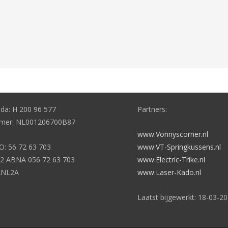
eda: H 200 96 577
Partners:
er: NL001206700B87
www.Vonnyscorner.nl
: 56 72 63 703
www.VT-Springkussens.nl
2 ABNA 056 72 63 703
www.Electric-Trike.nl
ANL2A
www.Laser-Kado.nl
Laatst bijgewerkt: 18-03-2