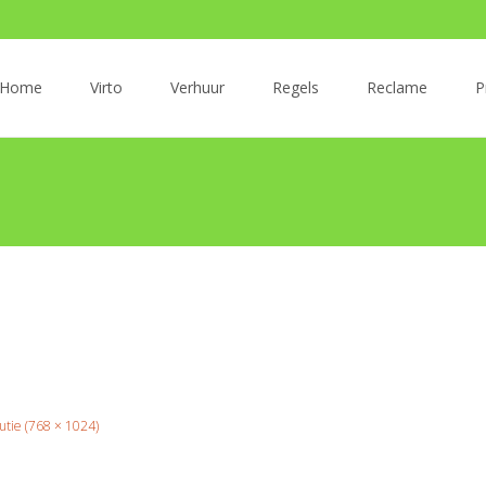
r
Home
Virto
Verhuur
Regels
Reclame
P
oud
lutie (768 × 1024)