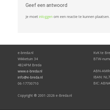
Geef een antwoord
Je moet
inloggen
om een reactie te kunnen plaatsen.
e-breda.nl
KvK te Br
Wikketuin 34
BTW-numm
4824PM Breda
ABN-AMRO
www.e-breda.nl
IBAN: NL7
info@e-breda.nl
BIC: ABN
06-17730710
Copyright ® 2001-2026 e-Breda.nl