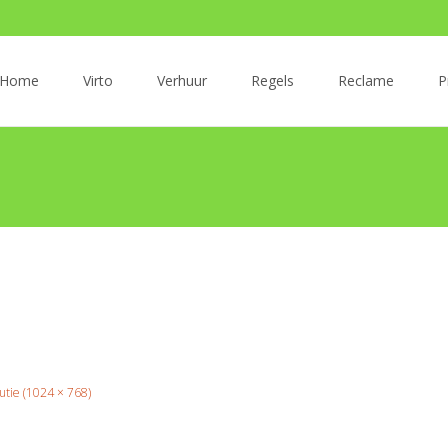
r
Home
Virto
Verhuur
Regels
Reclame
P
oud
lutie (1024 × 768)