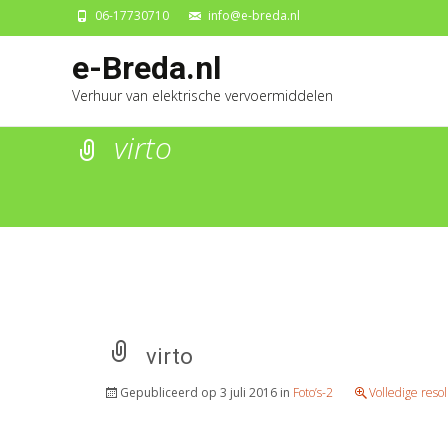
06-17730710
info@e-breda.nl
Ga
e-Breda.nl
naa
Verhuur van elektrische vervoermiddelen
de
inh
virto
virto
Gepubliceerd op
3 juli 2016
in
Foto’s-2
Volledige reso