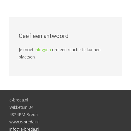
Geef een antwoord
Je moet
inloggen
om een reactie te kunnen
plaatsen.
e-breda.nl
Wikketuin 34
4824PM Breda
www.e-breda.nl
info@e-breda.nl