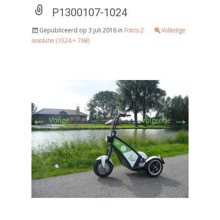
P1300107-1024
Gepubliceerd op
3 juli 2016
in
Foto’s-2
Volledige
resolutie (1024 × 768)
←
→
Vorige
Volgende