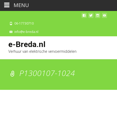
MENU
06-17730710
info@e-breda.nl
e-Breda.nl
Verhuur van elektrische vervoermiddelen
P1300107-1024