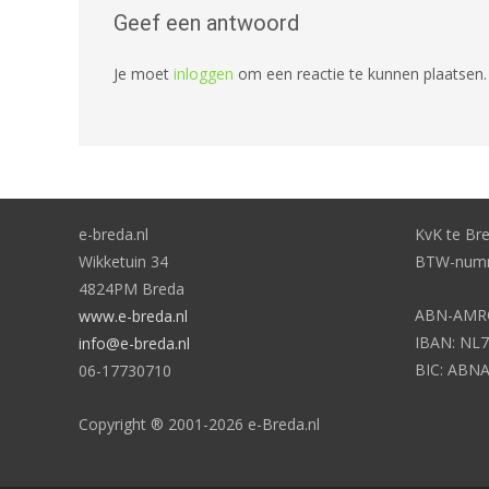
Geef een antwoord
Je moet
inloggen
om een reactie te kunnen plaatsen.
e-breda.nl
KvK te Br
Wikketuin 34
BTW-numm
4824PM Breda
ABN-AMRO
www.e-breda.nl
IBAN: NL7
info@e-breda.nl
BIC: ABN
06-17730710
Copyright ® 2001-2026 e-Breda.nl