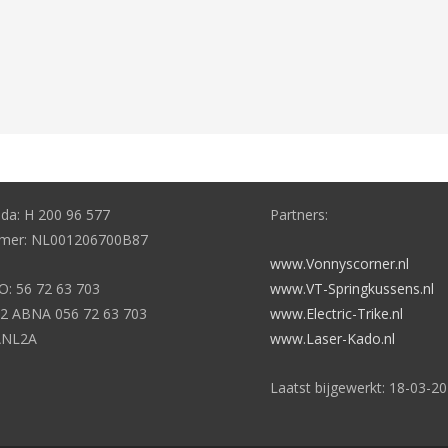
eda: H 200 96 577
Partners:
er: NL001206700B87
www.Vonnyscorner.nl
: 56 72 63 703
www.VT-Springkussens.nl
2 ABNA 056 72 63 703
www.Electric-Trike.nl
ANL2A
www.Laser-Kado.nl
Laatst bijgewerkt: 18-03-2