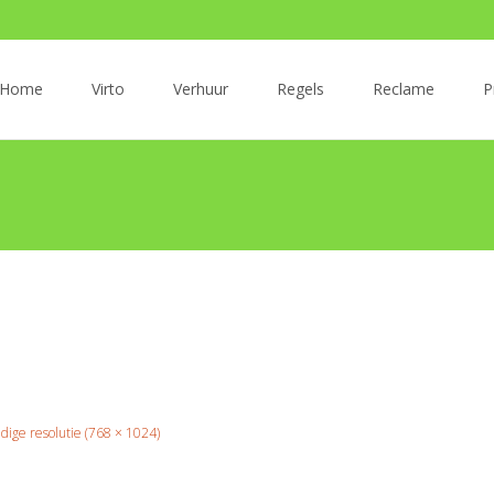
r
Home
Virto
Verhuur
Regels
Reclame
P
oud
edige resolutie (768 × 1024)