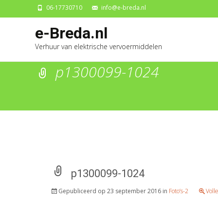
06-17730710
info@e-breda.nl
Ga
e-Breda.nl
naa
Verhuur van elektrische vervoermiddelen
de
inh
p1300099-1024
p1300099-1024
Gepubliceerd op
23 september 2016
in
Foto’s-2
Voll